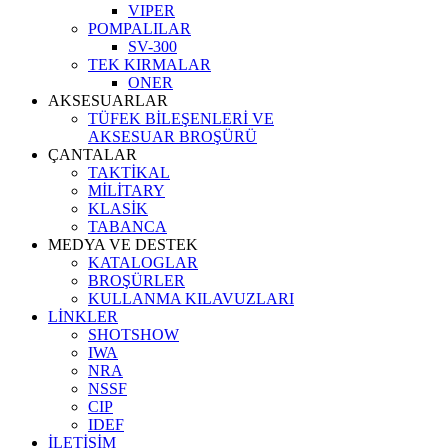
VIPER
POMPALILAR
SV-300
TEK KIRMALAR
ONER
AKSESUARLAR
TÜFEK BİLEŞENLERİ VE
AKSESUAR BROŞÜRÜ
ÇANTALAR
TAKTİKAL
MİLİTARY
KLASİK
TABANCA
MEDYA VE DESTEK
KATALOGLAR
BROŞÜRLER
KULLANMA KILAVUZLARI
LİNKLER
SHOTSHOW
IWA
NRA
NSSF
CIP
IDEF
İLETİŞİM