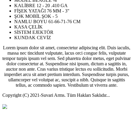
MODEL
BEAGLE -4
KALİBRE
12 - 20 .410 GA
FİŞEK YATAĞI
76 MM - 3"
ŞOK
MOBİL ŞOK - 5
NAMLU BOYU
61-66-71-76 CM
KASA
ÇELİK
SİSTEM
EJEKTÖR
KUNDAK
CEVİZ
Lorem ipsum dolor sit amet, consectetur adipiscing elit. Duis iaculis,
massa nec tincidunt vulputate, lacus orci congue felis, vulputate
tempor turpis ipsum vel sem. Sed pharetra dolor metus, eget pulvinar
dolor consectetur at. Suspendisse nisi ipsum, dictum a sagittis in,
auctor non ante. Cras varius tristique lectus eu sollicitudin. Morbi
imperdiet arcu sit amet pretium interdum. Suspendisse turpis purus,
ullamcorper vel volutpat ac, suscipit a nibh. Quisque in sagittis
tellus, ac commodo sapien. Vestibulum ut viverra ante.
Copyright (C) 2021-Suvari Arms. Tüm Hakları Saklıdır...