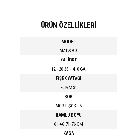
ÜRÜN ÖZELLİKLERİ
MODEL
MATIS B 3
KALİBRE
12 - 20 28 - .410 GA
FİŞEK YATAĞI
76 MM 3"
ŞOK
MOBİL ŞOK - 5
NAMLU BOYU
61-66-71-76 CM
KASA