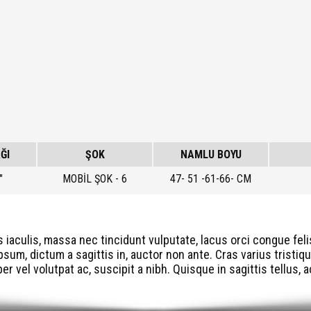
ĞI
ŞOK
NAMLU BOYU
"
MOBİL ŞOK - 6
47- 51 -61-66- CM
s iaculis, massa nec tincidunt vulputate, lacus orci congue fel
sum, dictum a sagittis in, auctor non ante. Cras varius tristiqu
r vel volutpat ac, suscipit a nibh. Quisque in sagittis tellus,