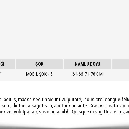
ĞI
ŞOK
NAMLU BOYU
"
MOBİL ŞOK - 5
61-66-71-76 CM
s iaculis, massa nec tincidunt vulputate, lacus orci congue fel
sum, dictum a sagittis in, auctor non ante. Cras varius tristiqu
r vel volutpat ac, suscipit a nibh. Quisque in sagittis tellus,