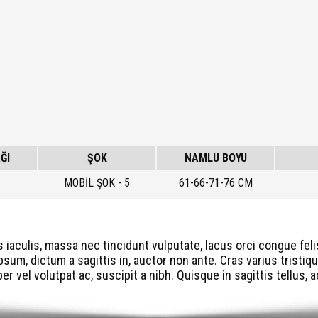
ĞI
ŞOK
NAMLU BOYU
MOBİL ŞOK - 5
61-66-71-76 CM
s iaculis, massa nec tincidunt vulputate, lacus orci congue fel
sum, dictum a sagittis in, auctor non ante. Cras varius tristiqu
r vel volutpat ac, suscipit a nibh. Quisque in sagittis tellus,